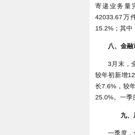
寄递业务量完
42033.6
15.2%；其
八、金融
3月末，
较年初新增12
长7.6%，较
25.0%。一
九、居
一季度，