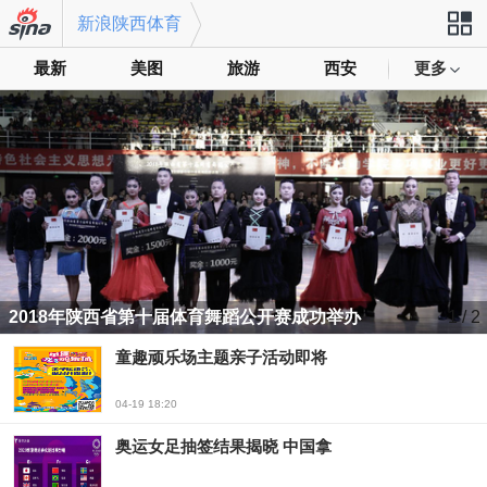
新浪陕西体育
最新
美图
旅游
西安
更多
站导航
2018年陕西省第十届体育舞蹈公开赛成功举办
1
/ 2
童趣顽乐场主题亲子活动即将
04-19 18:20
奥运女足抽签结果揭晓 中国拿