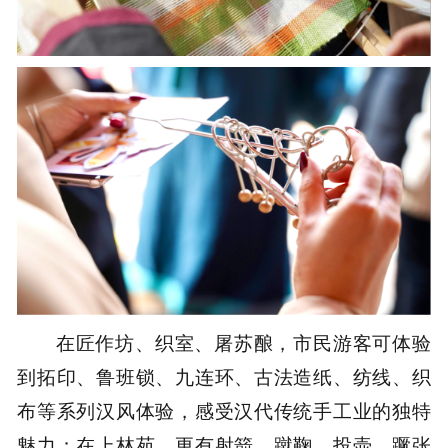
在匠作坊、织室、屠苏酿，市民游客可体验
到拓印、鲁班锁、九连环、古法造纸、纺线、织
布等系列汉风体验，感受汉代传统手工业的独特
魅力；在上林苑，更有射箭、蹴鞠、投壶、蹶张