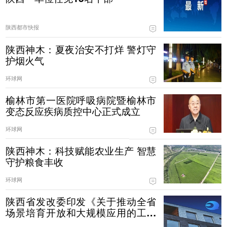
陕西都市快报
陕西神木：夏夜治安不打烊 警灯守
护烟火气
环球网
榆林市第一医院呼吸病院暨榆林市
变态反应疾病质控中心正式成立
环球网
陕西神木：科技赋能农业生产 智慧
守护粮食丰收
环球网
陕西省发改委印发《关于推动全省
场景培育开放和大规模应用的工作
指引（试行）》