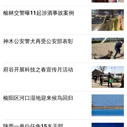
榆林交警曝11起涉酒事故案例
神木公安警犬再受公安部表彰
府谷开展科技之春宣传月活动
榆阳区河口湿地迎来候鸟回归
陕西一单位任免15名干部