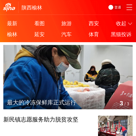
陕西
榆林
普通
最新
看图
旅游
西安
收起
榆林
延安
汽车
体育
黑猫投诉
最大的冷冻保鲜库正式运行
3
/
3
新民镇志愿服务助力脱贫攻坚