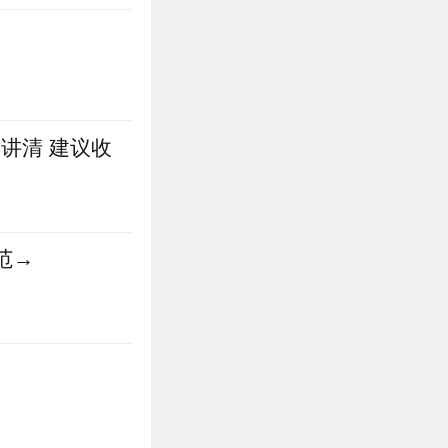
讲清 建议收
范→