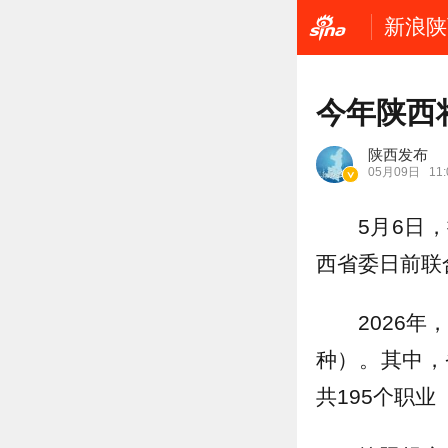
新浪陕
今年陕西
陕西发布
05月09日
11:
5月6日
西省委日前联
2026
种）。其中，
共195个职业