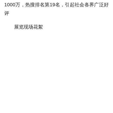
年被韩国世翰大学聘任为博士研究生导师1人；
2022年获评咸阳市有突出贡献专家1人。
学院注重通过开展丰富多彩的专业实践活动
来提升学生的综合能力，学生专业实践活动特色
鲜明，媒体关注度较高。于右任书法学院在春节
期间开展的“三个一”书法专题实践系列活动，新中
国成立70周年师生同书千米长卷活动等，受到人
民网、人民日报新媒体、新华网、澎湃新闻、凤
凰网等主流媒体高度关注，网络点击量超过了
1000万，热搜排名第19名，引起社会各界广泛好
评
展览现场花絮