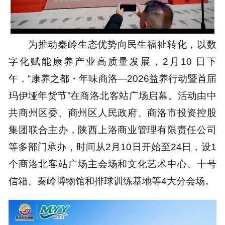
Loaded
:
64.74%
为推动秦岭生态优势向民生福祉转化，以数
字化赋能康养产业高质量发展，2月10 日下
午，“康养之都・年味商洛—2026益养行动暨首届
玛伊垭年货节”在商洛北客站广场启幕。活动由中
共商州区委、商州区人民政府、商洛市投资控股
集团联合主办，陕西上洛商业管理有限责任公司
等多部门承办，时间从2月10日开始至24日，设1
个商洛北客站广场主会场和文化艺术中心、十号
信箱、秦岭博物馆和排球训练基地等4大分会场。