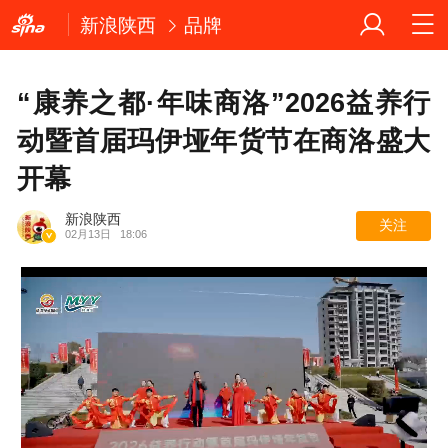
新浪陕西
品牌
“康养之都·年味商洛”2026益养行
动暨首届玛伊垭年货节在商洛盛大
开幕
新浪陕西
关注
02月13日
18:06