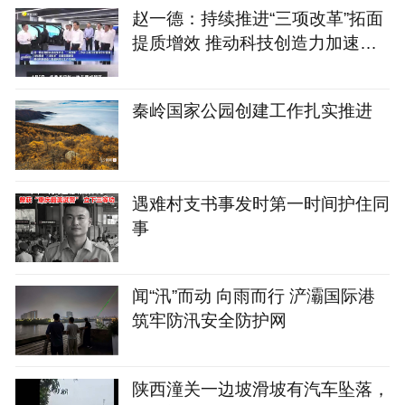
赵一德：持续推进“三项改革”拓面
提质增效 推动科技创造力加速向
现实生产力转化
秦岭国家公园创建工作扎实推进
遇难村支书事发时第一时间护住同
事
闻“汛”而动 向雨而行 浐灞国际港
筑牢防汛安全防护网
陕西潼关一边坡滑坡有汽车坠落，