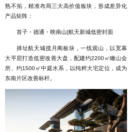
熟不拓，精准布局三大高价值板块，形成差异化
产品矩阵：
首子・德通・映南山|航天新城低密封面
择址航天城揽月阁板块，一线观山，以宽幕
大平层打造低密改善大盘，配建约2200㎡瞰山会
所、约1500㎡中庭水系，以纯粹大宅定位，成为
东南片区改善标杆。