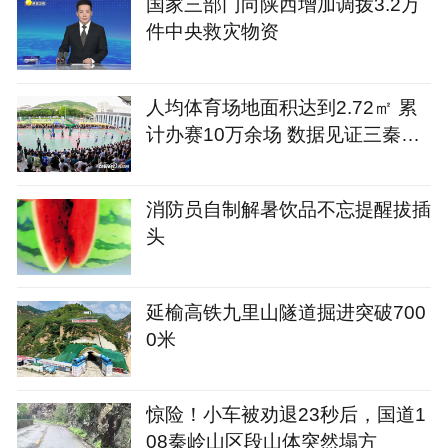
国家三部门向陕西增加调拨3.2万
件中央救灾物资
人均体育场地面积达到2.72㎡ 累
计办赛10万余场 数据见证三秦健
身热
消防员自制解暑饮品不忘提醒拔插
头
延榆高铁九里山隧道掘进突破700
0米
惊险！小车被劝退23秒后，国道1
08秦岭山区段山体突然塌方