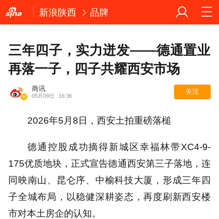
新浪陕西
品牌
三年四子，实力迸发——德通置业
再落一子，四子共耀西安市场
商讯
关注
05月09日
16:36
2026年5月8日，西安土拍重磅落槌
德通控股成功摘得新城区幸福林带XC4-9-
175优质地块，正式宣告德通西安第三子落地，连
同映南山、昆仑序、中榆科技大厦，形成三年四
子全城布局，以稳健深耕姿态，再度刷新西安楼
市对本土房企的认知。