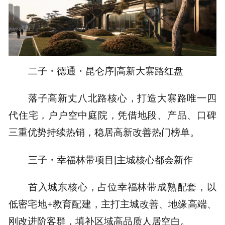
二子・德通・昆仑序|高新大寨路红盘
落子高新丈八北路核心，打造大寨路唯一四
代住宅，户户空中庭院，凭借地段、产品、口碑
三重优势持续热销，稳居高新改善热门榜单。
三子・幸福林带项目|主城核心都会新作
首入城东核心，占位幸福林带成熟配套，以
低密宅地+教育配建，主打主城改善、地缘高端、
刚改进阶客群，填补区域高品质人居空白。