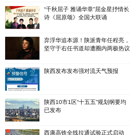
“千秋屈子 雅诵华章”屈金星抒情长
诗《屈原颂》全国大联诵
弃浮华追本源！陕派青年任程亮，
坚守于右任书道却遭圈内两极热议
陕西发布发布强对流天气预报
陕西10市1区“十五五”规划纲要均
已发布
西康高铁全线拉通试验正式启动