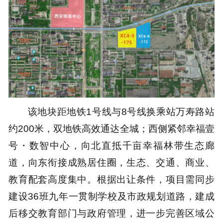
该地块距地铁1号线与8号线换乘站万寿路站
约200米，双地铁高效通达全城；西侧紧邻幸福壹
号・数智中心，向北直抵千亩幸福林带生态廊
道，向东衔接成熟居住圈，生态、交通、商业、
教育配套高度集中。根据出让条件，项目需同步
建设36班九年一贯制学校及市政规划道路，建成
后移交教育部门与政府管理，进一步完善区域公