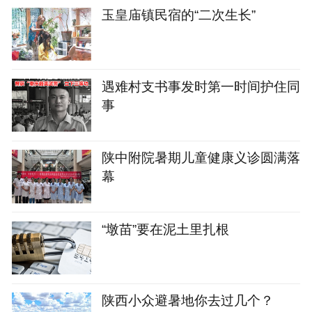
玉皇庙镇民宿的“二次生长”
遇难村支书事发时第一时间护住同
事
陕中附院暑期儿童健康义诊圆满落
幕
“墩苗”要在泥土里扎根
陕西小众避暑地你去过几个？