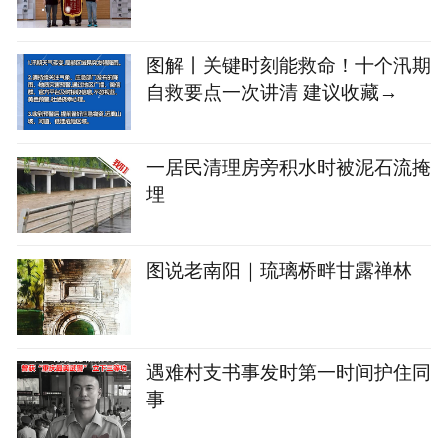
图解丨关键时刻能救命！十个汛期
自救要点一次讲清 建议收藏→
一居民清理房旁积水时被泥石流掩
埋
图说老南阳｜琉璃桥畔甘露禅林
遇难村支书事发时第一时间护住同
事