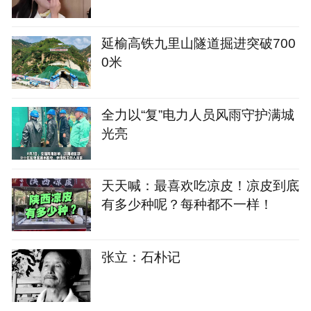
延榆高铁九里山隧道掘进突破700
0米
全力以“复”电力人员风雨守护满城
光亮
天天喊：最喜欢吃凉皮！凉皮到底
有多少种呢？每种都不一样！
张立：石朴记