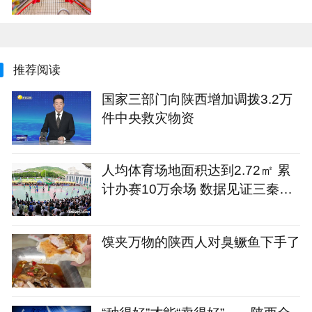
推荐阅读
国家三部门向陕西增加调拨3.2万
件中央救灾物资
人均体育场地面积达到2.72㎡ 累
计办赛10万余场 数据见证三秦健
身热
馍夹万物的陕西人对臭鳜鱼下手了