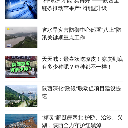
“种得好”才能“卖得好”——陕西全
链条推动苹果产业转型升级
省水旱灾害防御中心部署“八上”防
汛关键期重点工作
天天喊：最喜欢吃凉皮！凉皮到底
有多少种呢？每种都不一样！
陕西深化“政银”联动促项目建设提
速
“精灵”翩跹舞塞北 护鸥、治沙、兴
湖，陕西全力守护红碱淖