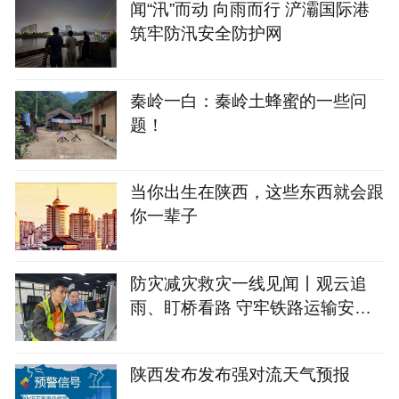
闻“汛”而动 向雨而行 浐灞国际港
筑牢防汛安全防护网
秦岭一白：秦岭土蜂蜜的一些问
题！
当你出生在陕西，这些东西就会跟
你一辈子
防灾减灾救灾一线见闻丨观云追
雨、盯桥看路 守牢铁路运输安全
防线
陕西发布发布强对流天气预报