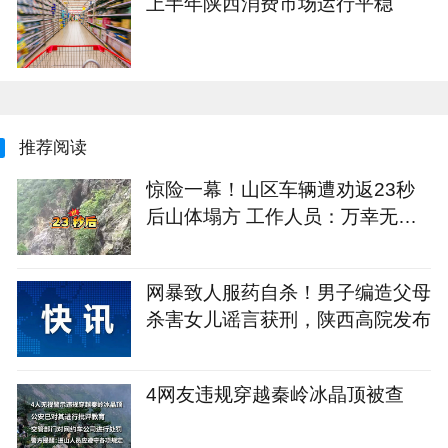
上半年陕西消费市场运行平稳
推荐阅读
惊险一幕！山区车辆遭劝返23秒
后山体塌方 工作人员：万幸无人
员受伤
网暴致人服药自杀！男子编造父母
杀害女儿谣言获刑，陕西高院发布
4网友违规穿越秦岭冰晶顶被查