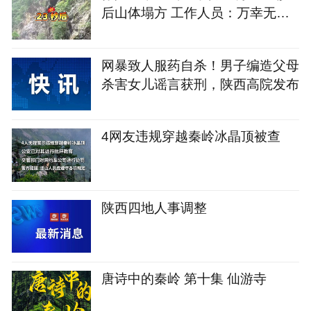
后山体塌方 工作人员：万幸无人
员受伤
网暴致人服药自杀！男子编造父母
杀害女儿谣言获刑，陕西高院发布
4网友违规穿越秦岭冰晶顶被查
陕西四地人事调整
唐诗中的秦岭 第十集 仙游寺